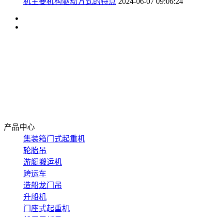
机主要机构驱动方式的特点
2024-06-07 09:06:24
网站首页
关于东起
产品中心
新闻资讯
应用案例
在线留言
联系我们
产品中心
集装箱门式起重机
轮胎吊
游艇搬运机
跨运车
造船龙门吊
升船机
门座式起重机