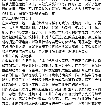
精准放置在运输车辆上，高效完成装卸任务。同时，通过灵活调整吊
臂的变幅与回转，可对不同位置的货物进行装卸，大大提高了港口的
吞吐能力，保障物流运输的高效运转。
建筑工地的得力伙伴
在大型建筑工地，门座式起重机同样不可或缺。建筑施工过程中，需
要吊运大量的建筑材料，如钢材、混凝土预制件、砖块等，且吊运高
度和作业半径要求不断变化。门座式起重机强大的起重能力，能够轻
松吊起数吨重的建筑材料，将其精准送达高处的施工楼层。通过变幅
机构调整吊臂角度，以及回转机构实现全方位转动，可覆盖整个建筑
工地的作业区域，满足不同施工位置的材料吊运需求，为工程建设的
顺利推进提供有力支持，显著提升施工效率，缩短工程周期。
工业生产的高效助手
在各类工业生产场景中，门座式起重机也展现出了极高的适用性。例
如在钢铁厂，需要搬运巨大的钢坯、钢材等重物；在造船厂，要吊运
重型的船体分段、设备等。门座式起重机凭借坚固耐用的结构和稳定
可靠的性能，能够在恶劣的工业环境中持续高效工作。其精准的吊运
能力，确保了工业生产过程中原材料与成品的准确搬运，保障生产线
的流畅运行，降低人工搬运成本，提高工业生产的整体效益。
门座式起重机以其出色的起重性能、灵活的作业方式以及高度的可靠
性，为港口装卸、建筑工地、工业生产等多种场景提供了完善的起重
解决方案。它是提升作业效率、保障工程进度、推动行业发展的重要
力量，正助力各领域在现代化建设进程中不断前行。选择门座式起重