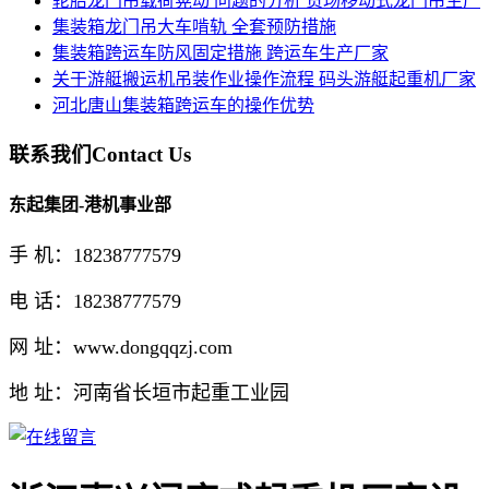
轮胎龙门吊载荷晃动 问题的分析 货场移动式龙门吊生产
集装箱龙门吊大车啃轨 全套预防措施
集装箱跨运车防风固定措施 跨运车生产厂家
关于游艇搬运机吊装作业操作流程 码头游艇起重机厂家
河北唐山集装箱跨运车的操作优势
联系我们
Contact Us
东起集团-港机事业部
手 机：18238777579
电 话：18238777579
网 址：www.dongqqzj.com
地 址：河南省长垣市起重工业园