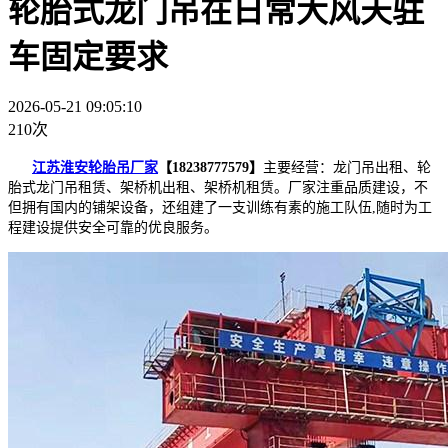
轮胎式龙门吊在日常大风天驻
车固定要求
2026-05-21 09:05:10
210次
江苏淮安轮胎吊厂家
【18238777579】
主要经营：龙门吊出租、轮
胎式龙门吊租赁、架桥机出租、架桥机租赁。厂家注重品质建设，不
但拥有国内的铺架设备，还组建了一支训练有素的施工队伍,随时为工
程建设提供安全可靠的优良服务。