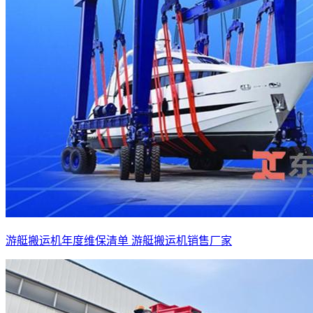
游艇搬运机年度维保清单 游艇搬运机销售厂家