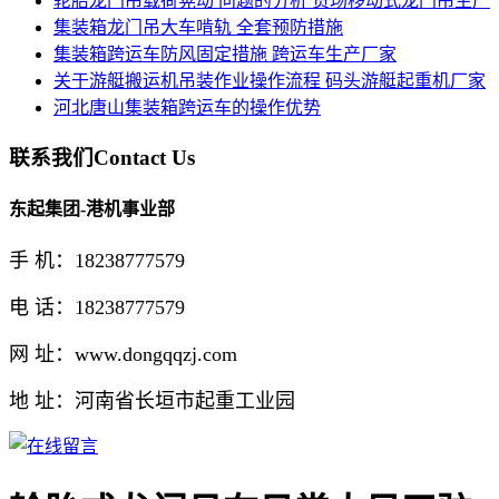
轮胎龙门吊载荷晃动 问题的分析 货场移动式龙门吊生产
集装箱龙门吊大车啃轨 全套预防措施
集装箱跨运车防风固定措施 跨运车生产厂家
关于游艇搬运机吊装作业操作流程 码头游艇起重机厂家
河北唐山集装箱跨运车的操作优势
联系我们
Contact Us
东起集团-港机事业部
手 机：18238777579
电 话：18238777579
网 址：www.dongqqzj.com
地 址：河南省长垣市起重工业园