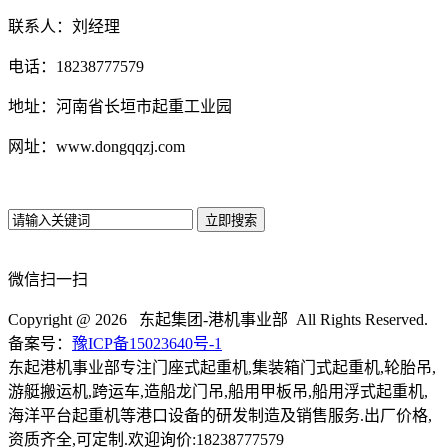
联系人：刘经理
电话：18238777579
地址：河南省长垣市起重工业园
网址：www.dongqqzj.com
微信扫一扫
Copyright @
2026 东起集团-港机事业部 All Rights Reserved.
备案号：
豫ICP备15023640号-1
东起港机事业部专注门座式起重机,集装箱门式起重机,轮胎吊,
游艇搬运机,跨运车,造船龙门吊,船用甲板吊,船用浮式起重机,
海洋平台起重机等港口设备的研发制造及销售服务.出厂价格,
资质齐全,可定制.欢迎询价:18238777579