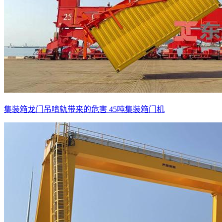
集装箱龙门吊啃轨带来的危害 45吨集装箱门机