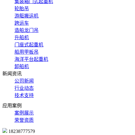
集装箱门式起重机
轮胎吊
游艇搬运机
跨运车
造船龙门吊
升船机
门座式起重机
船用甲板吊
海洋平台起重机
卸船机
新闻资讯
公司新闻
行业动态
技术支持
应用案例
案例展示
荣誉资质
18238777579