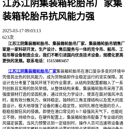
江苏江阴集装箱轮胎吊厂家集
装箱轮胎吊抗风能力强
2025-03-17 09:03:13
623次
江苏江阴集装箱轮胎吊、集装箱轮胎吊厂家、集装箱轮胎吊销售厂
家是一家科研开发，生产设计、售后服务与一体的克令吊、船吊、工
程吊等设备制造企业，我们不断引进国内优良技术设备，规模化更高
更快的发展。联系电话：15153883457
江苏江阴集装箱轮胎吊厂家
集装箱轮胎吊在港口复杂多变的环境中
凭借其出色的抗风能力，成为货物装卸作业稳定运行的坚实保障。其
设计充分考量了强风环境下的作业需求，从结构到配置都融入了一系
列创新且实用的防风举措。从整体结构来看，集装箱轮胎吊采用了高
强度钢材打造的坚固机身，通过优化力学设计，使其在面对强风冲击
时，能有效分散风力，保持稳定。独特的三角支撑结构以及宽大的底
盘设计，极大地增强了设备的重心稳定性，如同扎根在地面的巨人，
稳稳抵御狂风的侵袭。即使在港口常见的 6-7 级强风天气下，也能屹
立不倒，持续作业。在硬件配置上，集装箱轮胎吊配备了专业级的防
风锚定装置。当风力预警达到一定级别时，操作人员可迅速将设备通
过高强度的锚定螺栓与地面预先设置的锚固点紧密相连，确保设备与