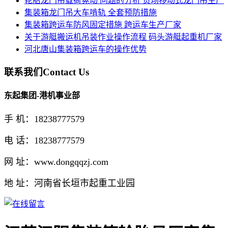
轮胎龙门吊载荷晃动 问题的分析 货场移动式龙门吊生产
集装箱龙门吊大车啃轨 全套预防措施
集装箱跨运车防风固定措施 跨运车生产厂家
关于游艇搬运机吊装作业操作流程 码头游艇起重机厂家
河北唐山集装箱跨运车的操作优势
联系我们
Contact Us
东起集团-港机事业部
手 机：18238777579
电 话：18238777579
网 址：www.dongqqzj.com
地 址：河南省长垣市起重工业园