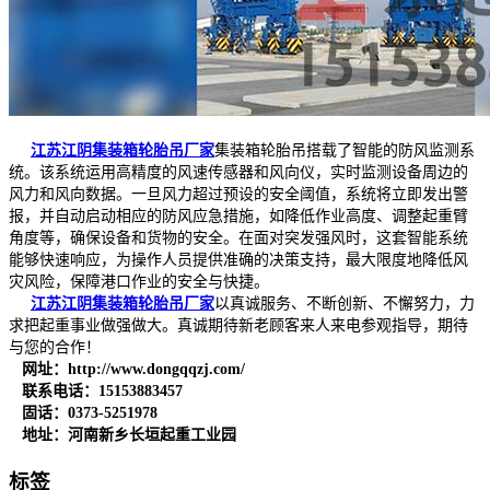
江苏江阴集装箱轮胎吊厂家
集装箱轮胎吊搭载了智能的防风监测系
统。该系统运用高精度的风速传感器和风向仪，实时监测设备周边的
风力和风向数据。一旦风力超过预设的安全阈值，系统将立即发出警
报，并自动启动相应的防风应急措施，如降低作业高度、调整起重臂
角度等，确保设备和货物的安全。在面对突发强风时，这套智能系统
能够快速响应，为操作人员提供准确的决策支持，最大限度地降低风
灾风险，保障港口作业的安全与快捷。
江苏江阴集装箱轮胎吊厂家
以真诚服务、不断创新、不懈努力，力
求把起重事业做强做大。真诚期待新老顾客来人来电参观指导，期待
与您的合作！
网址：http://www.dongqqzj.com/
联系电话：15153883457
固话：0373-5251978
地址：河南新乡长垣起重工业园
标签