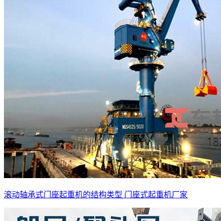
滚动轴承式门座起重机的结构类型 门座式起重机厂家