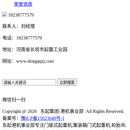
荣誉资质
18238777579
联系人：刘经理
电话：18238777579
地址：河南省长垣市起重工业园
网址：www.dongqqzj.com
微信扫一扫
Copyright @
2026 东起集团-港机事业部 All Rights Reserved.
备案号：
豫ICP备15023640号-1
东起港机事业部专注门座式起重机,集装箱门式起重机,轮胎吊,