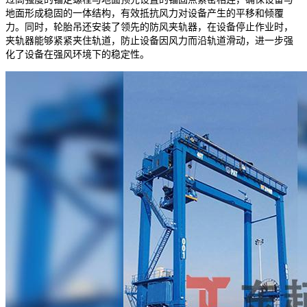
地面形成稳固的一体结构，有效抵抗风力对设备产生的平移和倾覆
力。同时，轮胎吊还安装了领先的防风夹轨器，在设备停止作业时，
夹轨器能够紧紧夹住轨道，防止设备因风力而沿轨道滑动，进一步强
化了设备在强风环境下的稳定性。