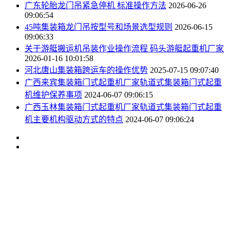
广东轮胎龙门吊紧急停机 标准操作方法
2026-06-26
09:06:54
45吨集装箱龙门吊按型号和场景选型规则
2026-06-15
09:06:33
关于游艇搬运机吊装作业操作流程 码头游艇起重机厂家
2026-01-16 10:01:58
河北唐山集装箱跨运车的操作优势
2025-07-15 09:07:40
广西来宾集装箱门式起重机厂家轨道式集装箱门式起重
机维护保养事项
2024-06-07 09:06:15
广西玉林集装箱门式起重机厂家轨道式集装箱门式起重
机主要机构驱动方式的特点
2024-06-07 09:06:24
网站首页
关于东起
产品中心
新闻资讯
应用案例
在线留言