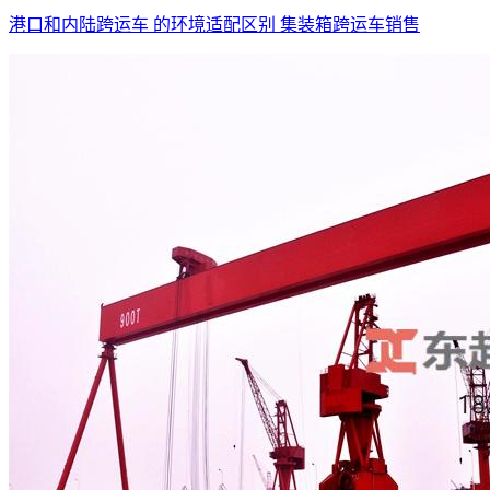
港口和内陆跨运车 的环境适配区别 集装箱跨运车销售