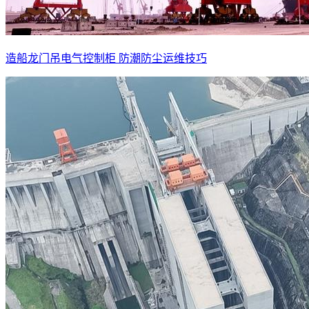
造船龙门吊电气控制柜 防潮防尘运维技巧