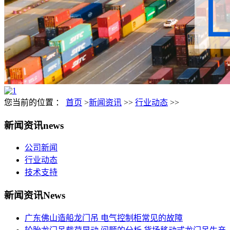
您当前的位置 ：
首页
>
新闻资讯
>>
行业动态
>>
新闻资讯
news
公司新闻
行业动态
技术支持
新闻资讯
News
广东佛山造船龙门吊 电气控制柜常见的故障