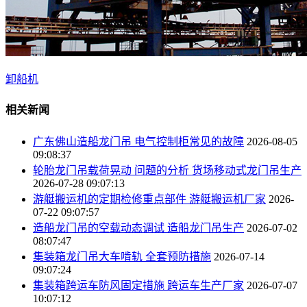
卸船机
相关新闻
广东佛山造船龙门吊 电气控制柜常见的故障
2026-08-05
09:08:37
轮胎龙门吊载荷晃动 问题的分析 货场移动式龙门吊生产
2026-07-28 09:07:13
游艇搬运机的定期检修重点部件 游艇搬运机厂家
2026-
07-22 09:07:57
造船龙门吊的空载动态调试 造船龙门吊生产
2026-07-02
08:07:47
集装箱龙门吊大车啃轨 全套预防措施
2026-07-14
09:07:24
集装箱跨运车防风固定措施 跨运车生产厂家
2026-07-07
10:07:12