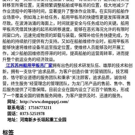
转移至所需位置，无需频繁调整船舶或甲板吊的位置，极大地减少了
作业流程中的等待时间，显著提升了整体作业效率。在实际的船舶作
业场景中，例如海上补给任务，船用甲板吊的快捷性更是发挥得淋漓
尽致。在波涛汹涌的海面上，时间就是安全与任务成功的关键。船用
甲板吊凭借其快速的起吊和转移速度，能够在恶劣海况允许的有限时
间窗口内，迅速完成物资的卸载与装载，保障补给任务快捷完成，为
船舶的持续航行提供有力支持。又如在船舶维修作业时，船用甲板吊
能够快速将维修设备吊运至指定位置，使维修人员能够及时开展工
作，减少船舶因维修而停滞的时间，提高船舶的运营周转率，进而提
升整个航运业务的经济效益。
江苏苏州船用甲板吊厂家
拥有出色的技术研发队伍、雄厚的技术和创
新，拥有一支信守“追求品质，为客户创造价值”的营销团队，技艺精
良、恪守职业道德的服务团队和秉承“关注顾客，追求品质，诚信经
营，终生服务”经营理念的管理团队，为龙门吊产品的售前、售中、售
后服务提供了可靠保障。目前企业在国内设立了近百个销售处，形成
了一个覆盖全国的销售服务网络，为客户提供及时、迅速的服务。
网址：http://www.dongqqzj.com/
联系电话：17516773211
固话：0373-5251978
地址：河南新乡长垣起重工业园
标签