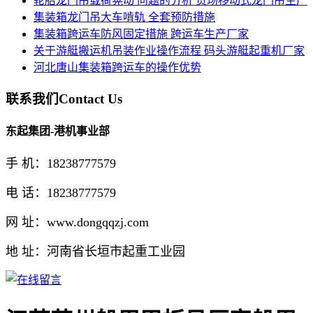
轮胎龙门吊载荷晃动 问题的分析 货场移动式龙门吊生产
集装箱龙门吊大车啃轨 全套预防措施
集装箱跨运车防风固定措施 跨运车生产厂家
关于游艇搬运机吊装作业操作流程 码头游艇起重机厂家
河北唐山集装箱跨运车的操作优势
联系我们
Contact Us
东起集团-港机事业部
手 机：18238777579
电 话：18238777579
网 址：www.dongqqzj.com
地 址：河南省长垣市起重工业园