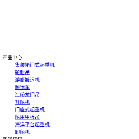
网站首页
关于东起
产品中心
新闻资讯
应用案例
在线留言
联系我们
产品中心
集装箱门式起重机
轮胎吊
游艇搬运机
跨运车
造船龙门吊
升船机
门座式起重机
船用甲板吊
海洋平台起重机
卸船机