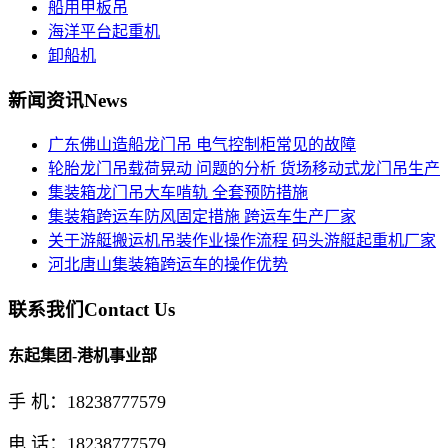
船用甲板吊
海洋平台起重机
卸船机
新闻资讯
News
广东佛山造船龙门吊 电气控制柜常见的故障
轮胎龙门吊载荷晃动 问题的分析 货场移动式龙门吊生产
集装箱龙门吊大车啃轨 全套预防措施
集装箱跨运车防风固定措施 跨运车生产厂家
关于游艇搬运机吊装作业操作流程 码头游艇起重机厂家
河北唐山集装箱跨运车的操作优势
联系我们
Contact Us
东起集团-港机事业部
手 机：18238777579
电 话：18238777579