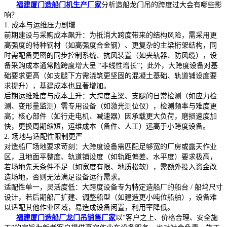
福建厦门造船门机生产厂家
分析造船龙门吊的跨度过大会有哪些影
响？
1. 成本与运维压力剧增
前期建设与采购成本飙升：为抵消大跨度带来的结构风险，需采用更
高强度的特种钢材（如高强度合金钢）、更复杂的主梁桁架结构，同
时需配备更密的同步控制系统、抗风装置（如夹轨器、防风缆），设
备采购成本通常随跨度增大呈 “非线性增长”；此外，大跨度设备对基
础要求更高（如支腿下方需浇筑更坚固的混凝土基础、轨道铺设度要
求提升），基建成本也显著增加。
后期运维难度与成本上升：大跨度主梁、支腿的日常检测（如应力检
测、变形量监测）需专用设备（如激光测位仪），检测频率与难度更
高；核心部件（如行走电机、减速器）因承载更大负荷，磨损速度加
快，更换周期缩短，运维成本（备件、人工）远高于小跨度设备。
2. 场地与适配性限制更严
对造船厂场地要求苛刻：大跨度设备需匹配足够宽的厂房或露天作业
区，且地面平整度、轨道铺设度（如轨距偏差、水平度）要求极高，
若场地先天条件不足（如宽度有限、地质松软），需额外投入资金改
造场地，否则无法满足设备运行需求。
适配性单一，灵活度低：大跨度设备专为特定造船厂的船台 / 船坞尺寸
设计，若后期船厂扩建、调整船型（如建造更小吨位船舶），设备难
以适配其他作业区域，易造成设备闲置，利用率降低。
福建厦门造船厂龙门吊销售厂家
以“客户之上、价格合理、安全施