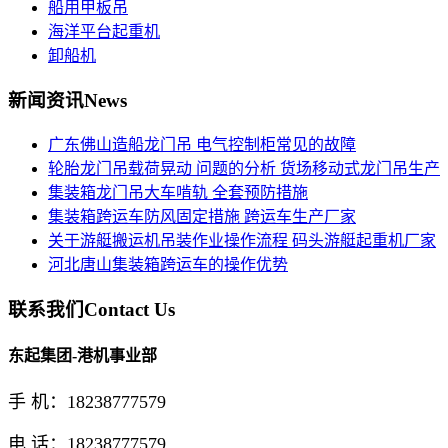
船用甲板吊
海洋平台起重机
卸船机
新闻资讯
News
广东佛山造船龙门吊 电气控制柜常见的故障
轮胎龙门吊载荷晃动 问题的分析 货场移动式龙门吊生产
集装箱龙门吊大车啃轨 全套预防措施
集装箱跨运车防风固定措施 跨运车生产厂家
关于游艇搬运机吊装作业操作流程 码头游艇起重机厂家
河北唐山集装箱跨运车的操作优势
联系我们
Contact Us
东起集团-港机事业部
手 机：18238777579
电 话：18238777579